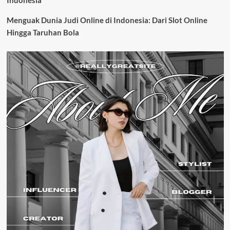
Indonesia
Menguak Dunia Judi Online di Indonesia: Dari Slot Online
Hingga Taruhan Bola