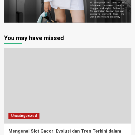
You may have missed
Uncategorized
Mengenal Slot Gacor: Evolusi dan Tren Terkini dalam