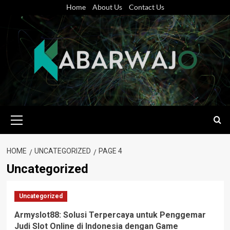
Skip
Home
About Us
Contact Us
to
content
Primary
Menu
HOME
UNCATEGORIZED
PAGE 4
Uncategorized
Uncategorized
Armyslot88: Solusi Terpercaya untuk Penggemar
Judi Slot Online di Indonesia dengan Game