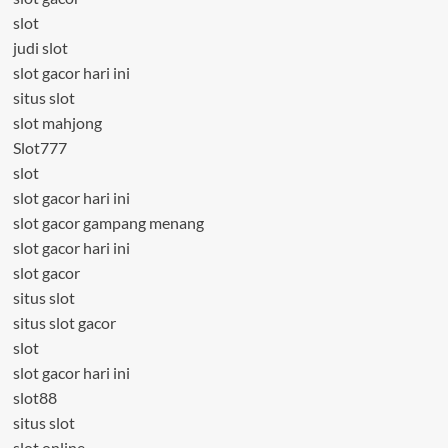
slot
judi slot
slot gacor hari ini
situs slot
slot mahjong
Slot777
slot
slot gacor hari ini
slot gacor gampang menang
slot gacor hari ini
slot gacor
situs slot
situs slot gacor
slot
slot gacor hari ini
slot88
situs slot
slot online