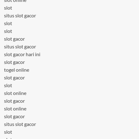
slot
situs slot gacor
slot
slot
slot gacor
situs slot gacor
slot gacor hari ini
slot gacor
togel online
slot gacor
slot
slot online
slot gacor
slot online
slot gacor
situs slot gacor
slot