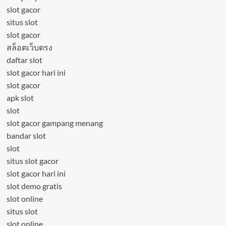
slot gacor
situs slot
slot gacor
สล็อตเว็บตรง
daftar slot
slot gacor hari ini
slot gacor
apk slot
slot
slot gacor gampang menang
bandar slot
slot
situs slot gacor
slot gacor hari ini
slot demo gratis
slot online
situs slot
slot online