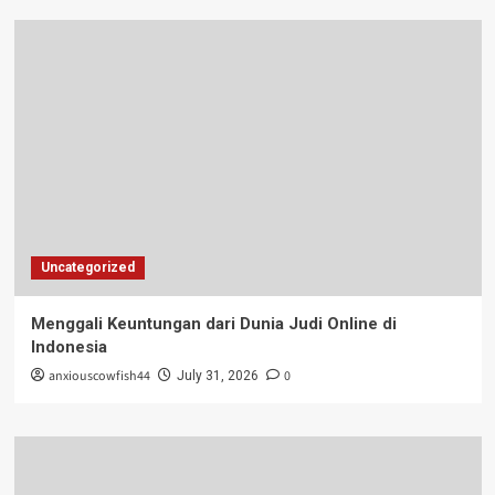
Uncategorized
Menggali Keuntungan dari Dunia Judi Online di
Indonesia
anxiouscowfish44
0
July 31, 2026