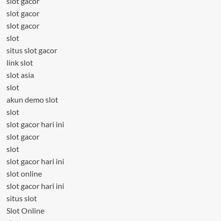
slot gacor
slot gacor
slot gacor
slot
situs slot gacor
link slot
slot asia
slot
akun demo slot
slot
slot gacor hari ini
slot gacor
slot
slot gacor hari ini
slot online
slot gacor hari ini
situs slot
Slot Online