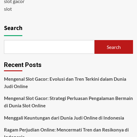
slot gacor
slot
Search
Search
Recent Posts
Mengenal Slot Gacor: Evolusi dan Tren Terkini dalam Dunia
Judi Online
Mengenal Slot Gacor: Strategi Perluasan Pengalaman Bermain
di Dunia Slot Online
Menggali Keuntungan dari Dunia Judi Online di Indonesia
Ragam Perjudian Online: Mencermati Tren dan Resikonya di