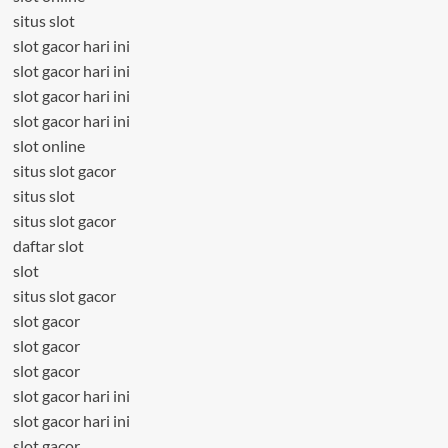
situs slot
slot gacor hari ini
slot gacor hari ini
slot gacor hari ini
slot gacor hari ini
slot online
situs slot gacor
situs slot
situs slot gacor
daftar slot
slot
situs slot gacor
slot gacor
slot gacor
slot gacor
slot gacor hari ini
slot gacor hari ini
slot gacor